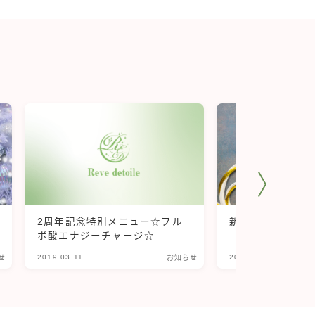
2周年記念特別メニュー☆フル
新年のご挨拶と1
ボ酸エナジーチャージ☆
2019.03.11
2025.01.06
せ
お知らせ