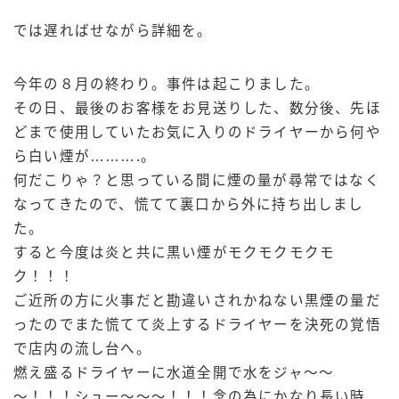
では遅ればせながら詳細を。
今年の８月の終わり。事件は起こりました。
その日、最後のお客様をお見送りした、数分後、先ほ
どまで使用していたお気に入りのドライヤーから何や
ら白い煙が……….。
何だこりゃ？と思っている間に煙の量が尋常ではなく
なってきたので、慌てて裏口から外に持ち出しまし
た。
すると今度は炎と共に黒い煙がモクモクモクモ
ク！！！
ご近所の方に火事だと勘違いされかねない黒煙の量だ
ったのでまた慌てて炎上するドライヤーを決死の覚悟
で店内の流し台へ。
燃え盛るドライヤーに水道全開で水をジャ～～
～！！！シュー～～～！！！念の為にかなり長い時