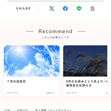
SHARE
Recommend
こちらの記事もどうぞ
７月の店休日
9月のお休みと１０月より一部
格改定のお知らせ
2025.07.03
2022.09.12
お知らせ
お知
TOP
お知らせ
求人情報（パートタイマー）
＞
＞