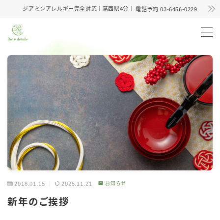
ジアミンアレルギー完全対応｜葛西駅4分｜
電話予約 03-6456-0229
MENU
メニュー
ノンジアミンカラー
育毛・頭皮改善
WEB予約
2018.01.15
2025.11.21
お知らせ
新年のご挨拶
電話予約