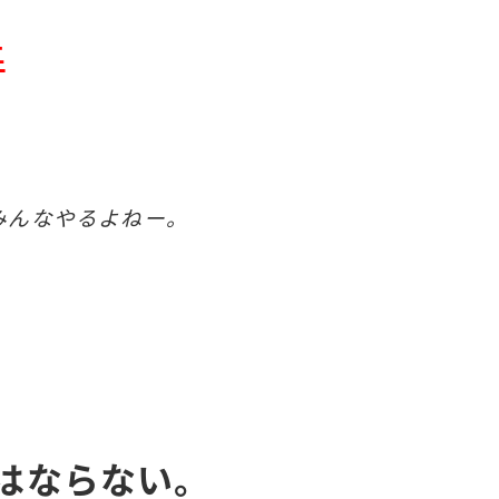
善
みんなやるよねー。
はならない。