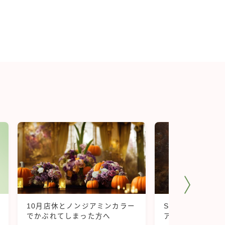
10月店休とノンジアミンカラー
S級ランク プレ
でかぶれてしまった方へ
アミンヘナ